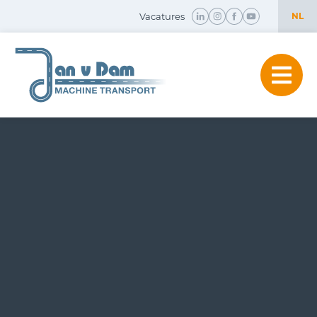
Vacatures
NL
NL
EN