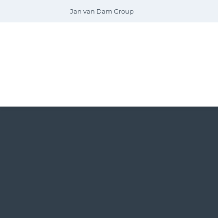
Jan van Dam Group