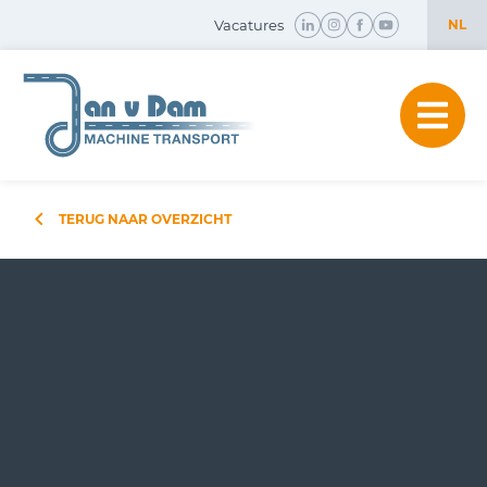
Vacatures
NL
NL
EN
TERUG NAAR OVERZICHT