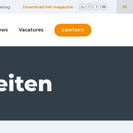
eslag
Download het magazine
NL
NL
uws
Vacatures
EN
CONTACT
eiten