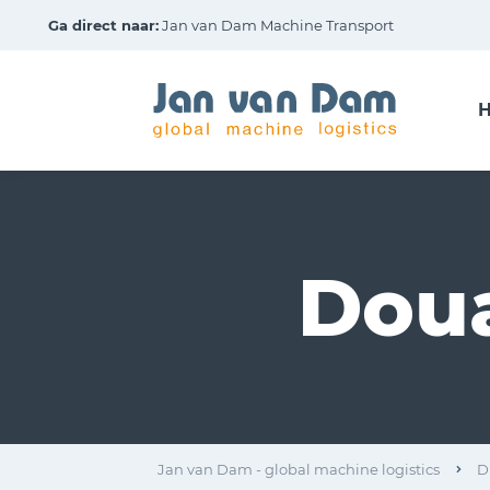
Ga direct naar:
Jan van Dam Machine Transport
H
Doua
Jan van Dam - global machine logistics
D