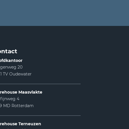
ntact
ofdkantoor
lgenweg 20
1 TV Oudewater
rehouse Maasvlakte
fijnweg 4
99 MD Rotterdam
rehouse Terneuzen