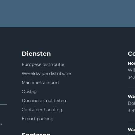
Diensten
Co
Ho
Europese distributie
Wi
Wereldwijde distributie
342
Machinetransport
Opslag
Wa
Douaneformaliteiten
Dol
Container handling
31
Export packing
s
Wa