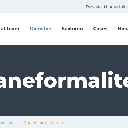
Download brandstofto
et team
Diensten
Sectoren
Cases
Nie
neformalit
iensten
Douaneformaliteiten