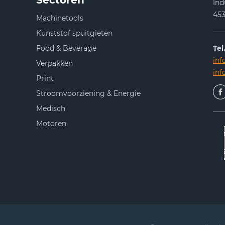
Sectoren
Ind
453
Machinetools
Kunststof spuitgieten
Food & Beverage
Tel.
inf
Verpakken
in
Print
Stroomvoorziening & Energie
Medisch
Motoren