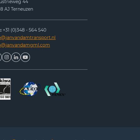
ustrieweg 44
8 AJ Terneuzen
:
+31 (0)348 - 564 540
o@janvandamtransport.nl
fo@janvandamgml.com