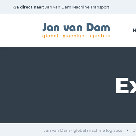
Ga direct naar:
Jan van Dam Machine Transport
H
E
Jan van Dam - global machine logistics
D