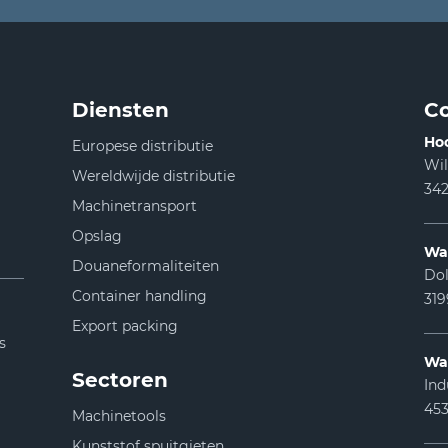
Diensten
Co
Ho
Europese distributie
Wi
Wereldwijde distributie
342
Machinetransport
Opslag
Wa
Douaneformaliteiten
Dol
Container handling
31
Export packing
s
Wa
Sectoren
Ind
453
Machinetools
Kunststof spuitgieten