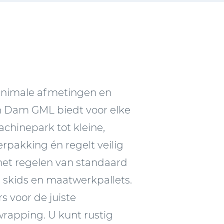
inimale afmetingen en
n Dam GML biedt voor elke
chinepark tot kleine,
rpakking én regelt veilig
 het regelen van standaard
, skids en maatwerkpallets.
s voor de juiste
wrapping. U kunt rustig