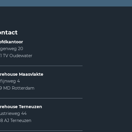
ntact
ofdkantoor
lgenweg 20
1 TV Oudewater
rehouse Maasvlakte
fijnweg 4
99 MD Rotterdam
rehouse Terneuzen
ustrieweg 44
8 AJ Terneuzen