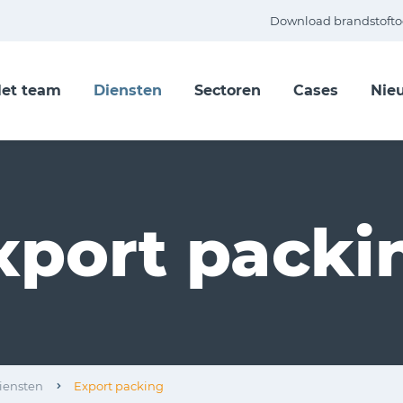
Download brandstofto
et team
Diensten
Sectoren
Cases
Nie
xport packi
iensten
Export packing