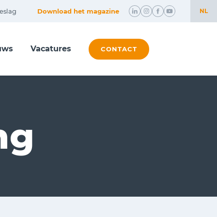
eslag
Download het magazine
NL
NL
uws
Vacatures
EN
CONTACT
ng